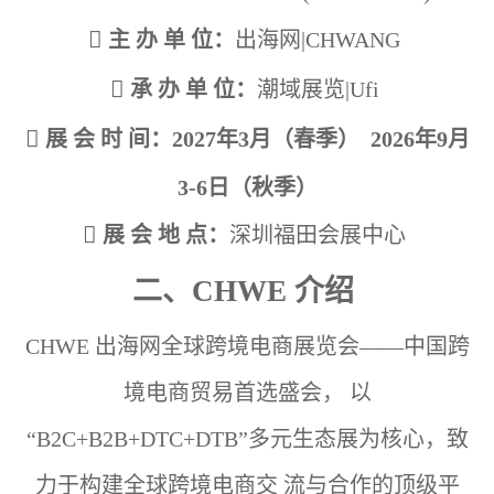

主 办 单 位：
出海网|CHWANG

承 办 单 位：
潮域展览|Ufi

展 会 时 间：2027年3月（春季） 2026年9月
3-6日（秋季）

展 会 地 点：
深圳福田会展中心
二、CHWE 介绍
CHWE 出海网全球跨境电商展览会——中国跨
境电商贸易首选盛会，
以
“B2C+B2B+DTC+DTB”多元生态展为核心，致
力于构建全球跨境电商交
流与合作的顶级平