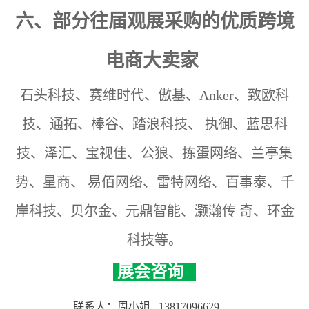
六、部分往届观展采购的优质跨境
电商大卖家
石头科技、赛维时代、傲基、Anker、致欧科
技、通拓、棒谷、踏浪科技、
执御、蓝思科
技、泽汇、宝视佳、公狼、拣蛋网络、兰亭集
势、星商、
易佰网络、雷特网络、百事泰、千
岸科技、贝尔金、元鼎智能、灏瀚传
奇、环金
科技等。
展会咨询
联系人：周小姐
13817096629