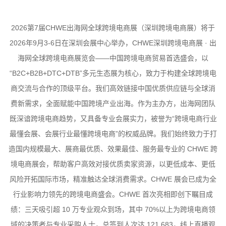
2026第7届CHWE出海网全球跨境电商展（深圳跨境电商展）将于
2026年9月3-6日在深圳会展中心举办，CHWE深圳跨境电商展 · 出
海网全球跨境电商展览会——中国跨境电商贸易首选盛会，以
“B2C+B2B+DTC+DTB”多元生态展为核心，致力于构建全球跨境电
商交流与合作的顶级平台。我们高效链接中国优质供应链与全球消
费新需求，全面赋能中国跨境产业出海。作为主办方，出海网团队
既深谙跨境电商趋势，又具备专业会展实力，被誉为“跨境电商行业
最懂会展、会展行业最懂跨境电商”的权威品牌。我们始终致力于打
造国内规模最大、展商最优质、效果最佳、服务最专业的 CHWE 跨
境电商展会，帮助客户高效对接优质卖家资源，以更低成本、更低
风险开拓国际市场，精准触达全球消费需求。CHWE 展会已成为全
行业影响力领先的跨境电商盛会。CHWE 首次亮相即创下瞩目成
绩：三天吸引超 10 万专业观众到场，其中 70%以上为跨境电商领
域的决策者与专业采购人士，总签到人次达 121,683，线上直播观