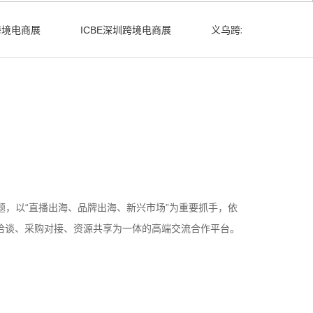
跨境电商展
ICBE深圳跨境电商展
义乌跨境电商展/义乌
主题，以“直播出海、品牌出海、新兴市场”为重要抓手，依
洽谈、采购对接、资源共享为一体的高端交流合作平台。